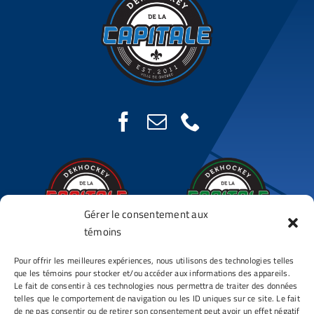
Gérer le consentement aux
témoins
Complexe DDLC
Complexe DDLC
Pour offrir les meilleures expériences, nous utilisons des technologies telles
Chauveau
St-Augustin
que les témoins pour stocker et/ou accéder aux informations des appareils.
Le fait de consentir à ces technologies nous permettra de traiter des données
3850 Avenue Chauveau
190, Route 138
telles que le comportement de navigation ou les ID uniques sur ce site. Le fait
Québec (Québec)
St-Augustin (Québec)
de ne pas consentir ou de retirer son consentement peut avoir un effet négatif