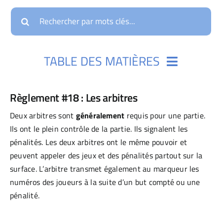
FÊTES & LOCATION
Search
for:
BOUTIQUE
FAQ
TABLE DES MATIÈRES
PICKLEBALL
Section #1 : Surface de Dekhockey
Règlement #18 : Les arbitres
Deux arbitres sont
généralement
requis pour une partie.
Section #2 : Équipement
Ils ont le plein contrôle de la partie. Ils signalent les
pénalités. Les deux arbitres ont le même pouvoir et
peuvent appeler des jeux et des pénalités partout sur la
Section #3 : Équipes de Dekhockey
surface. L’arbitre transmet également au marqueur les
numéros des joueurs à la suite d’un but compté ou une
Section #4 : Les Arbitres & Marqueurs
pénalité.