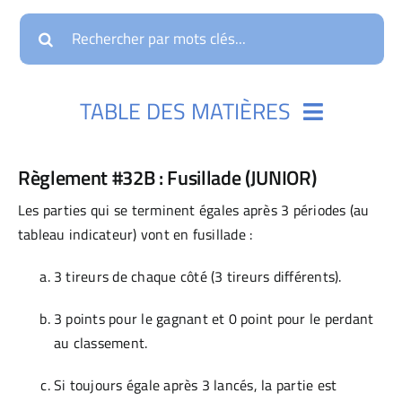
FÊTES & LOCATION
Search
for:
BOUTIQUE
FAQ
TABLE DES MATIÈRES
PICKLEBALL
Section #1 : Surface de Dekhockey
Règlement #32B : Fusillade (JUNIOR)
Les parties qui se terminent égales après 3 périodes (au
Section #2 : Équipement
tableau indicateur) vont en fusillade :
3 tireurs de chaque côté (3 tireurs différents).
Section #3 : Équipes de Dekhockey
3 points pour le gagnant et 0 point pour le perdant
au classement.
Section #4 : Les Arbitres & Marqueurs
Si toujours égale après 3 lancés, la partie est