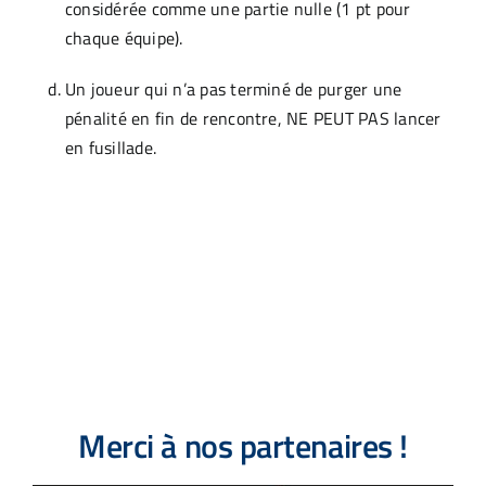
considérée comme une partie nulle (1 pt pour
Section #5 : Les Pénalités
chaque équipe).
Section #6 : Règlements De Jeu
Un joueur qui n’a pas terminé de purger une
pénalité en fin de rencontre, NE PEUT PAS lancer
en fusillade.
Section #7 : Pénalités Mineures
Section # 8 : Pénalités Mineures Violentes
Section des annexes
Merci à nos partenaires !