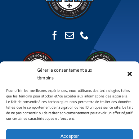
Gérer le consentement aux
témoins
Pour offrir les meilleures expériences, nous utilisons des technologies telles
Complexe DDLC
Complexe DDLC
que les témoins pour stocker et/ou accéder aux informations des appareils.
Le fait de consentir à ces technologies nous permettra de traiter des données
Chauveau
St-Augustin
telles que le comportement de navigation ou les ID uniques sur ce site. Le fait
3850 Avenue Chauveau
190, Route 138
de ne pas consentir ou de retirer son consentement peut avoir un effet négatif
sur certaines caractéristiques et fonctions.
Québec (Québec)
St-Augustin (Québec)
G2C 1A1
G3A 0G2
Accepter